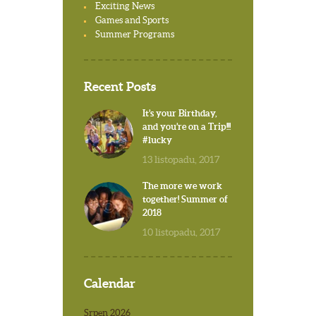
Exciting News
Games and Sports
Summer Programs
Recent Posts
It’s your Birthday,
and you’re on a Trip!!!
#lucky
13 listopadu, 2017
The more we work
together! Summer of
2018
10 listopadu, 2017
Calendar
Srpen 2026