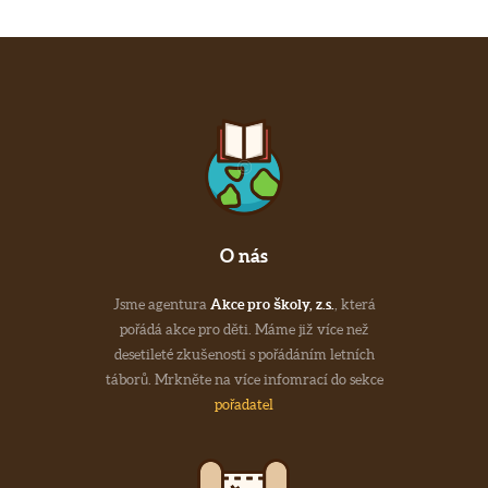
O nás
Jsme agentura
Akce pro školy, z.s.
, která
pořádá akce pro děti. Máme již více než
desetileté zkušenosti s pořádáním letních
táborů. Mrkněte na více infomrací do sekce
pořadatel