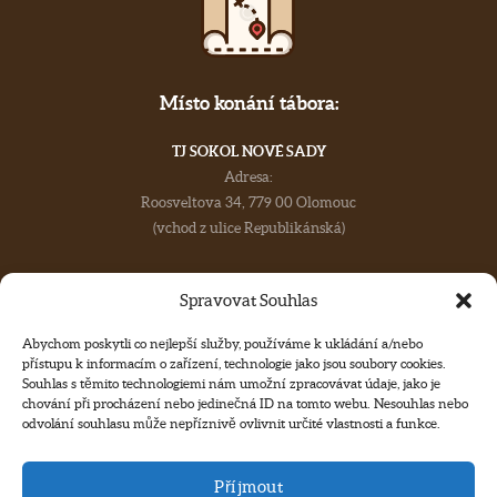
Místo konání tábora:
TJ SOKOL NOVÉ SADY
Adresa:
Roosveltova 34, 779 00 Olomouc
(vchod z ulice Republikánská)
Spravovat Souhlas
Abychom poskytli co nejlepší služby, používáme k ukládání a/nebo
přístupu k informacím o zařízení, technologie jako jsou soubory cookies.
Souhlas s těmito technologiemi nám umožní zpracovávat údaje, jako je
chování při procházení nebo jedinečná ID na tomto webu. Nesouhlas nebo
Kontakt
odvolání souhlasu může nepříznivě ovlivnit určité vlastnosti a funkce.
Máte nějaká dotaz?
Příjmout
Neváhejte nás oslovit.