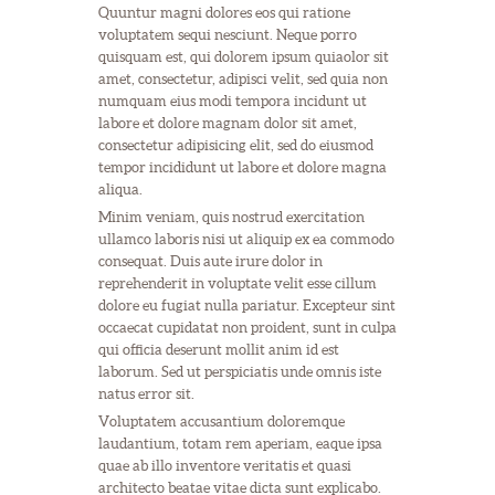
Quuntur magni dolores eos qui ratione
voluptatem sequi nesciunt. Neque porro
quisquam est, qui dolorem ipsum quiaolor sit
amet, consectetur, adipisci velit, sed quia non
numquam eius modi tempora incidunt ut
labore et dolore magnam dolor sit amet,
consectetur adipisicing elit, sed do eiusmod
tempor incididunt ut labore et dolore magna
aliqua.
Minim veniam, quis nostrud exercitation
ullamco laboris nisi ut aliquip ex ea commodo
consequat. Duis aute irure dolor in
reprehenderit in voluptate velit esse cillum
dolore eu fugiat nulla pariatur. Excepteur sint
occaecat cupidatat non proident, sunt in culpa
qui officia deserunt mollit anim id est
laborum. Sed ut perspiciatis unde omnis iste
natus error sit.
Voluptatem accusantium doloremque
laudantium, totam rem aperiam, eaque ipsa
quae ab illo inventore veritatis et quasi
architecto beatae vitae dicta sunt explicabo.