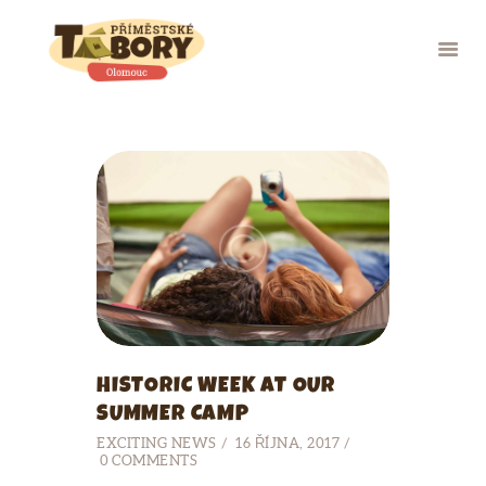
ÚVOD
TERMÍNY A CENY
PROGRAM TÁBORA
O NÁS
FOTOGALERIE
KONTAKTY
HISTORIC WEEK AT OUR
SUMMER CAMP
EXCITING NEWS
16 ŘÍJNA, 2017
0
COMMENTS